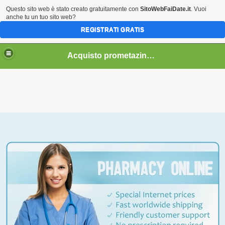
Questo sito web è stato creato gratuitamente con
SitoWebFaiDate.it
. Vuoi
anche tu un tuo sito web?
REGISTRATI GRATIS
Acquisto prometazina senza prescrizione
Phenergan online senza ricetta, Se siete alla ricerca di
promethazine a buon mercato, prezzo più economico
promethazine allora siete nel posto giusto .Coupon
disponibili!
Visita il nostro sito per acquistare Phenergan
(Promethazine) online. Forniamo solo Phenergan a buon
mercato! Abbiamo tutti i tipi di ordine: marca, generico e
molti altri.
È possibile
acquistare Phenergan
(promethazine) 25mg
in una delle seguenti città:Self-assertive
postoperativerehabilitation has besides been shown to